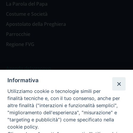
La Parola del Papa
Costume e Società
Apostolato della Preghiera
Parrocchie
Regione FVG
Agenda del vescovo
Informativa
Agenda del vescovo
Utilizziamo cookie o tecnologie simili per
finalità tecniche e, con il tuo consenso, anche per
altre finalità ("interazioni e funzionalità semplici",
"miglioramento dell'esperienza", "misurazione" e
Privacy Policy
Trasparenza
"targeting e pubblicità") come specificato nella
cookie policy.