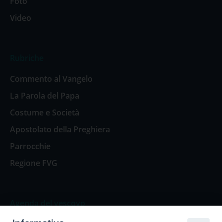
Foto
Video
Rubriche
Commento al Vangelo
La Parola del Papa
Costume e Società
Apostolato della Preghiera
Parrocchie
Regione FVG
Agenda del vescovo