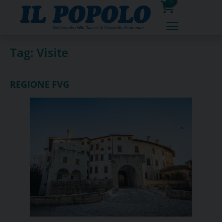
Skip
0
to
prodotti
content
Tag:
Visite
REGIONE FVG