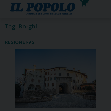
Skip
0
to
prodotti
content
Tag:
Borghi
REGIONE FVG