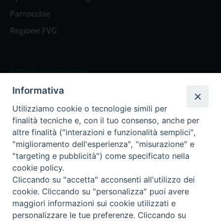
Parrocchie
Regione FVG
Agenda del vescovo
Informativa
Agenda del vescovo
Utilizziamo cookie o tecnologie simili per
finalità tecniche e, con il tuo consenso, anche per
altre finalità ("interazioni e funzionalità semplici",
"miglioramento dell'esperienza", "misurazione" e
Privacy Policy
Trasparenza
"targeting e pubblicità") come specificato nella
cookie policy.
Termini e Condizioni
Cliccando su "accetta" acconsenti all'utilizzo dei
cookie. Cliccando su "personalizza" puoi avere
maggiori informazioni sui cookie utilizzati e
Informativa per il trattamento dei dati personali
personalizzare le tue preferenze. Cliccando su