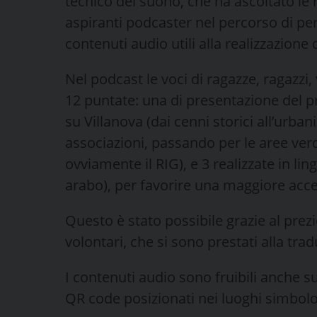
tecnico del suono, che ha ascoltato le 
aspiranti podcaster nel percorso di p
contenuti audio utili alla realizzazione
Nel podcast le voci di ragazze, ragazzi,
12 puntate: una di presentazione del p
su Villanova (dai cenni storici all’urba
associazioni, passando per le aree verdi,
ovviamente il RIG), e 3 realizzate in li
arabo), per favorire una maggiore acce
Questo è stato possibile grazie al prez
volontari, che si sono prestati alla trad
I contenuti audio sono fruibili anche su
QR code posizionati nei luoghi simbol