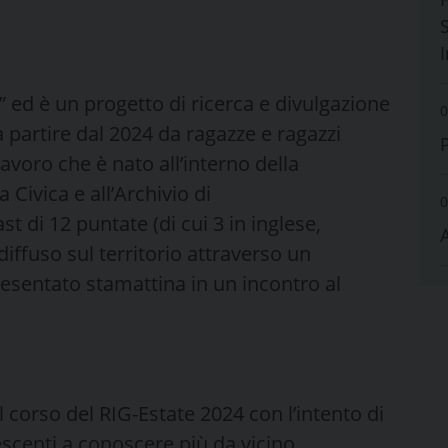
S
” ed è un progetto di ricerca e divulgazione
0
a partire dal 2024 da ragazze e ragazzi
avoro che è nato all’interno della
 Civica e all’Archivio di
0
t di 12 puntate (di cui 3 in inglese,
iffuso sul territorio attraverso un
resentato stamattina in un incontro al
l corso del RIG-Estate 2024 con l’intento di
centi a conoscere più da vicino