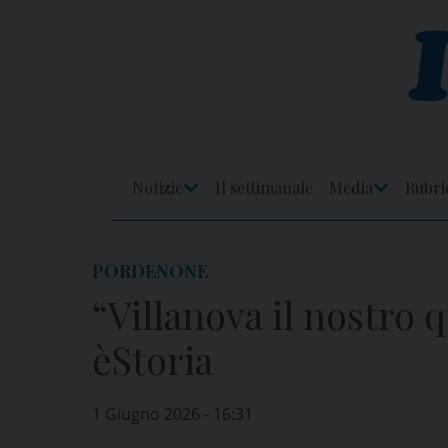
Skip
to
content
Notizie
Il settimanale
Media
Rubri
Apri
Apri
Menu
Menu
PORDENONE
“Villanova il nostro 
èStoria
1 Giugno 2026 - 16:31