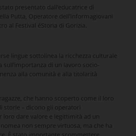
stato presentato dall’educatrice di
lla Putta, Operatore dell’Informagiovani
 al Festival éStoria di Gorizia.
erse lingue sottolinea la ricchezza culturale
a sull’importanza di un lavoro socio-
enza alla comunità e alla titolarità
e ragazze, che hanno scoperto come il loro
di storie – dicono gli operatori
 loro dare valore e legittimità ad un
 una nomea non sempre virtuosa, ma che ha
ere. È stato importante scommettere