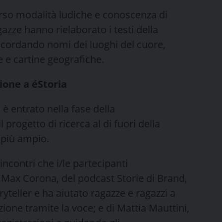
verso modalità ludiche e conoscenza di
gazze hanno rielaborato i testi della
icordando nomi dei luoghi del cuore,
e e cartine geografiche.
ione a éStoria
 è entrato nella fase della
l progetto di ricerca al di fuori della
 più ampio.
incontri che i/le partecipanti
 Max Corona, del podcast Storie di Brand,
yteller e ha aiutato ragazze e ragazzi a
ione tramite la voce; e di Mattia Mauttini,