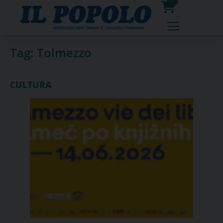
Skip
0
to
prodotti
content
Tag:
Tolmezzo
CULTURA