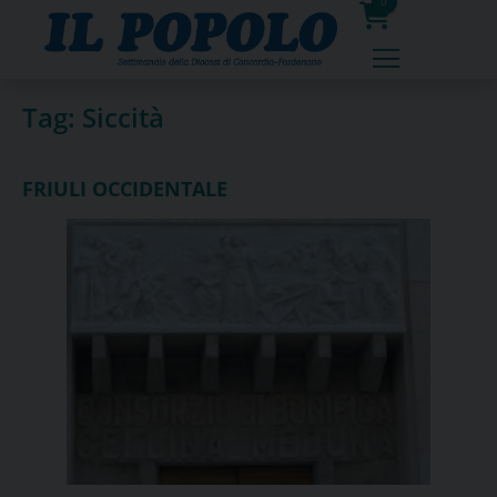
Skip
0
to
prodotti
content
Tag:
Siccità
FRIULI OCCIDENTALE