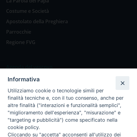
La Parola del Papa
Costume e Società
Apostolato della Preghiera
Parrocchie
Regione FVG
Agenda del vescovo
Informativa
Agenda del vescovo
Utilizziamo cookie o tecnologie simili per
finalità tecniche e, con il tuo consenso, anche per
altre finalità ("interazioni e funzionalità semplici",
"miglioramento dell'esperienza", "misurazione" e
Privacy Policy
Trasparenza
"targeting e pubblicità") come specificato nella
cookie policy.
Termini e Condizioni
Cliccando su "accetta" acconsenti all'utilizzo dei