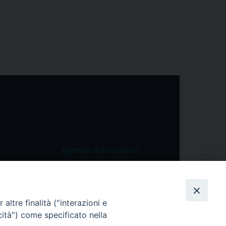
Agenda del vescovo
 Vangelo
Agenda del vescovo
 Papa
altre finalità ("interazioni e
cietà
cità") come specificato nella
lla Preghiera