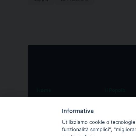
Home
Il Popolo
Speciali
Il settimanale
Informativa
Pordenone
Chi siamo
Utilizziamo cookie o tecnologie s
Portogruaro
La redazione
funzionalità semplici", "miglior
Friuli Occidentale
Pubblicità