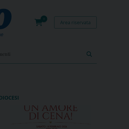
Area riservata
0
prodotti
menti
DIOCESI