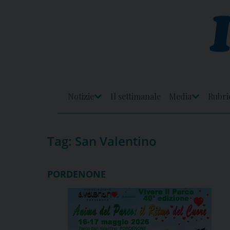
Skip
to
content
Notizie
Il settimanale
Media
Rubri
Apri
Apri
Menu
Menu
Tag:
San Valentino
PORDENONE