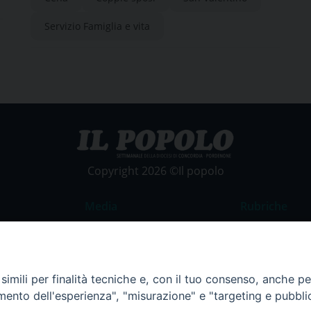
Servizio Famiglia e vita
Copyright 2026 ©Il popolo
Media
Rubriche
Foto
Commento al
Video
La Parola del
imili per finalità tecniche e, con il tuo consenso, anche per 
Costume e So
amento dell'esperienza", "misurazione" e "targeting e pubbli
Apostolato de