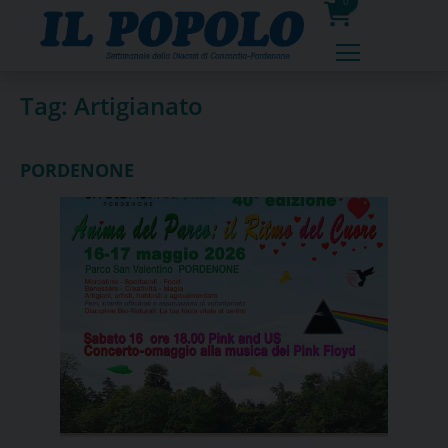
Skip
0
to
prodotti
content
Tag:
Artigianato
PORDENONE