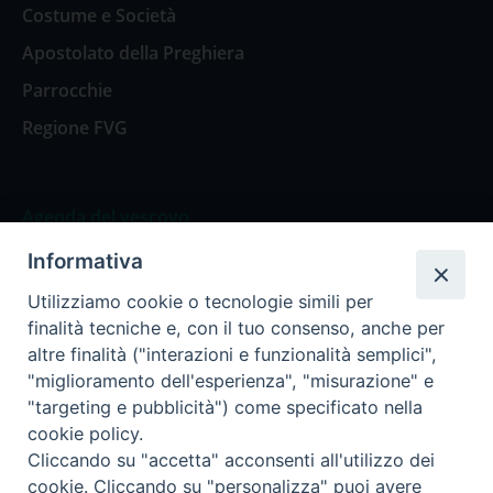
Costume e Società
Apostolato della Preghiera
Parrocchie
Regione FVG
Agenda del vescovo
Informativa
Agenda del vescovo
Utilizziamo cookie o tecnologie simili per
finalità tecniche e, con il tuo consenso, anche per
altre finalità ("interazioni e funzionalità semplici",
"miglioramento dell'esperienza", "misurazione" e
Privacy Policy
Trasparenza
"targeting e pubblicità") come specificato nella
cookie policy.
Termini e Condizioni
Cliccando su "accetta" acconsenti all'utilizzo dei
cookie. Cliccando su "personalizza" puoi avere