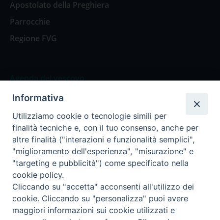
Apostolato della Preghiera
Parrocchie
Regione FVG
Agenda del vescovo
Informativa
Agenda del vescovo
Utilizziamo cookie o tecnologie simili per
finalità tecniche e, con il tuo consenso, anche per
altre finalità ("interazioni e funzionalità semplici",
"miglioramento dell'esperienza", "misurazione" e
Privacy Policy
Trasparenza
"targeting e pubblicità") come specificato nella
cookie policy.
Termini e Condizioni
Cliccando su "accetta" acconsenti all'utilizzo dei
cookie. Cliccando su "personalizza" puoi avere
maggiori informazioni sui cookie utilizzati e
Informativa per il trattamento dei dati personali