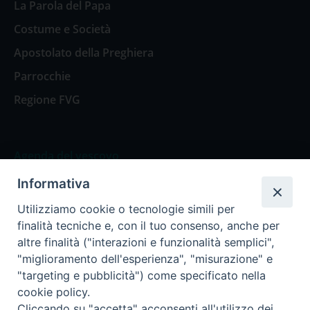
La Parola del Papa
Costume e Società
Apostolato della Preghiera
Parrocchie
Regione FVG
Agenda del vescovo
Informativa
Agenda del vescovo
Utilizziamo cookie o tecnologie simili per
finalità tecniche e, con il tuo consenso, anche per
altre finalità ("interazioni e funzionalità semplici",
"miglioramento dell'esperienza", "misurazione" e
Privacy Policy
Trasparenza
"targeting e pubblicità") come specificato nella
cookie policy.
Termini e Condizioni
Cliccando su "accetta" acconsenti all'utilizzo dei