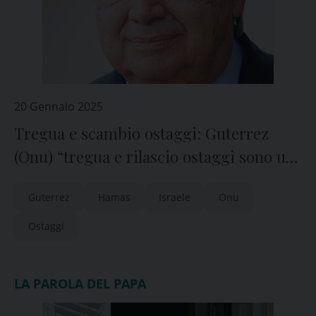
20 Gennaio 2025
Tregua e scambio ostaggi: Guterrez
(Onu) “tregua e rilascio ostaggi sono un
raggio di speranza. Parti si impegnino
Guterrez
Hamas
Israele
Onu
per rilascio totale e cessate il fuoco
permanente”
Ostaggi
LA PAROLA DEL PAPA