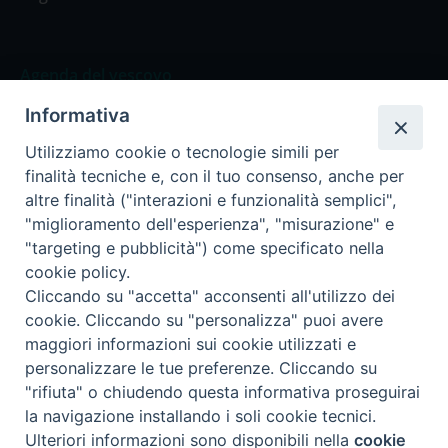
Agenda del vescovo
Informativa
Agenda del vescovo
Utilizziamo cookie o tecnologie simili per
finalità tecniche e, con il tuo consenso, anche per
altre finalità ("interazioni e funzionalità semplici",
"miglioramento dell'esperienza", "misurazione" e
Privacy Policy
Trasparenza
"targeting e pubblicità") come specificato nella
cookie policy.
Termini e Condizioni
Cliccando su "accetta" acconsenti all'utilizzo dei
cookie. Cliccando su "personalizza" puoi avere
maggiori informazioni sui cookie utilizzati e
Informativa per il trattamento dei dati personali
personalizzare le tue preferenze. Cliccando su
"rifiuta" o chiudendo questa informativa proseguirai
la navigazione installando i soli cookie tecnici.
Cookie Policy
Preferenze Cookie
Ulteriori informazioni sono disponibili nella
cookie