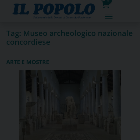
Skip
0
to
prodotti
content
Tag:
Museo archeologico nazionale
concordiese
ARTE E MOSTRE