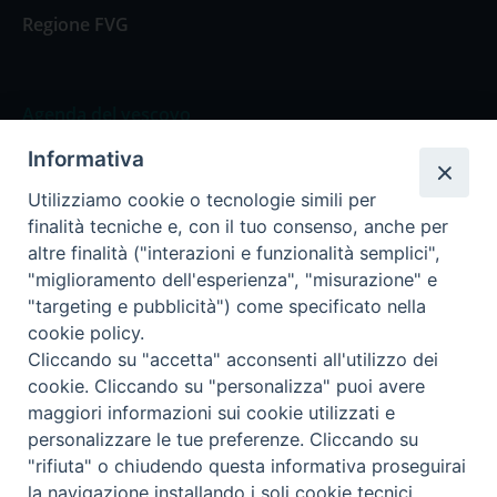
Regione FVG
Agenda del vescovo
Informativa
Agenda del vescovo
Utilizziamo cookie o tecnologie simili per
finalità tecniche e, con il tuo consenso, anche per
altre finalità ("interazioni e funzionalità semplici",
"miglioramento dell'esperienza", "misurazione" e
Privacy Policy
Trasparenza
"targeting e pubblicità") come specificato nella
cookie policy.
Termini e Condizioni
Cliccando su "accetta" acconsenti all'utilizzo dei
cookie. Cliccando su "personalizza" puoi avere
maggiori informazioni sui cookie utilizzati e
Informativa per il trattamento dei dati personali
personalizzare le tue preferenze. Cliccando su
"rifiuta" o chiudendo questa informativa proseguirai
la navigazione installando i soli cookie tecnici.