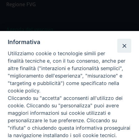
Regione FVG
Agenda del vescovo
Informativa
Agenda del vescovo
Utilizziamo cookie o tecnologie simili per
finalità tecniche e, con il tuo consenso, anche per
altre finalità ("interazioni e funzionalità semplici",
"miglioramento dell'esperienza", "misurazione" e
Privacy Policy
Trasparenza
"targeting e pubblicità") come specificato nella
cookie policy.
Termini e Condizioni
Cliccando su "accetta" acconsenti all'utilizzo dei
cookie. Cliccando su "personalizza" puoi avere
maggiori informazioni sui cookie utilizzati e
Informativa per il trattamento dei dati personali
personalizzare le tue preferenze. Cliccando su
"rifiuta" o chiudendo questa informativa proseguirai
la navigazione installando i soli cookie tecnici.
Cookie Policy