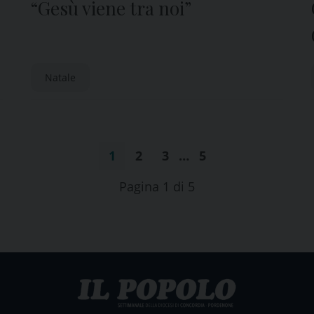
“Gesù viene tra noi”
Natale
1
2
3
…
5
Pagina 1 di 5