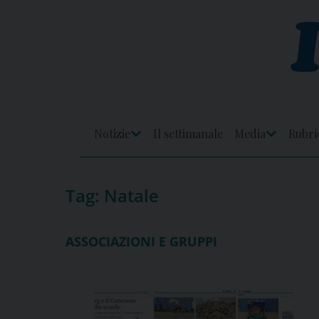
Skip
to
content
Notizie
Il settimanale
Media
Rubri
Apri
Apri
Menu
Menu
Tag:
Natale
ASSOCIAZIONI E GRUPPI