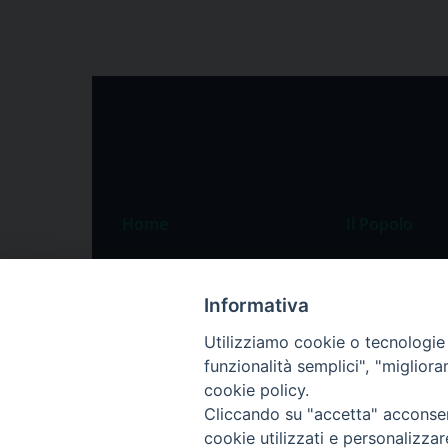
Home
Il Popolo
Speciali
Il settimanale
Pordenone
Chi siamo
Informativa
Portogruaro
La redazione
Utilizziamo cookie o tecnologie s
funzionalità semplici", "miglior
Friuli Occidentale
Pubblicità
cookie policy.
Veneto Orientale
Cliccando su "accetta" acconsent
Diocesi
cookie utilizzati e personalizza