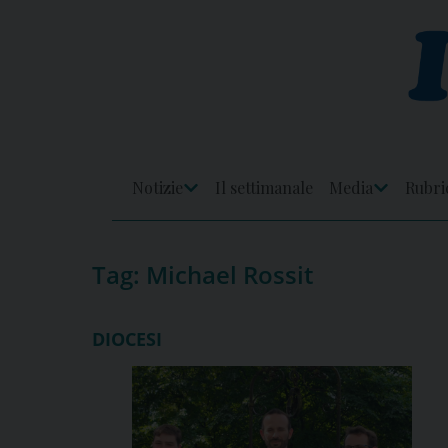
Skip
to
content
Notizie
Il settimanale
Media
Rubri
Apri
Apri
Menu
Menu
Tag:
Michael Rossit
DIOCESI