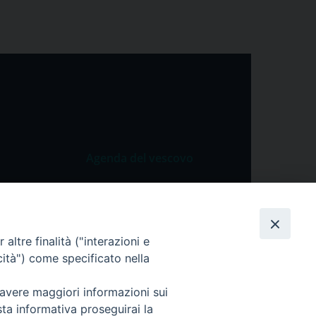
Agenda del vescovo
 Vangelo
Agenda del vescovo
 Papa
cietà
altre finalità ("interazioni e
cità") come specificato nella
lla Preghiera
 avere maggiori informazioni sui
sta informativa proseguirai la