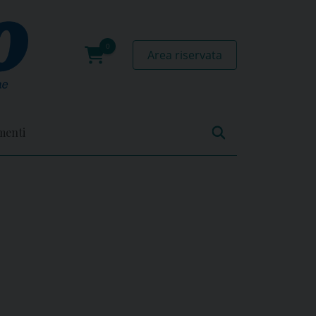
Area riservata
0
prodotti
menti