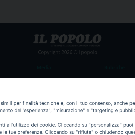
Copyright 2026 ©Il popolo
Media
Rubriche
Foto
Commento al
Video
La Parola del
Costume e So
imili per finalità tecniche e, con il tuo consenso, anche per 
amento dell'esperienza", "misurazione" e "targeting e pubbli
Apostolato de
Parrocchie
i all'utilizzo dei cookie. Cliccando su "personalizza" puoi
Regione FVG
re le tue preferenze. Cliccando su "rifiuta" o chiudendo que