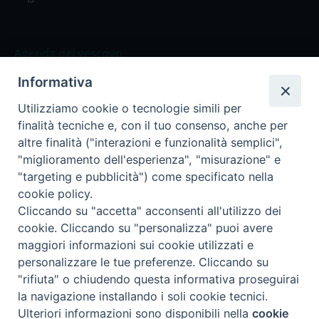
Agenda del vescovo
Informativa
Agenda del vescovo
Utilizziamo cookie o tecnologie simili per
finalità tecniche e, con il tuo consenso, anche per
altre finalità ("interazioni e funzionalità semplici",
"miglioramento dell'esperienza", "misurazione" e
Privacy Policy
Trasparenza
"targeting e pubblicità") come specificato nella
cookie policy.
Termini e Condizioni
Cliccando su "accetta" acconsenti all'utilizzo dei
cookie. Cliccando su "personalizza" puoi avere
maggiori informazioni sui cookie utilizzati e
Informativa per il trattamento dei dati personali
personalizzare le tue preferenze. Cliccando su
"rifiuta" o chiudendo questa informativa proseguirai
la navigazione installando i soli cookie tecnici.
Cookie Policy
Preferenze Cookie
Ulteriori informazioni sono disponibili nella
cookie