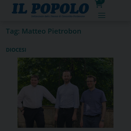
Skip
0
to
prodotti
content
Tag:
Matteo Pietrobon
DIOCESI