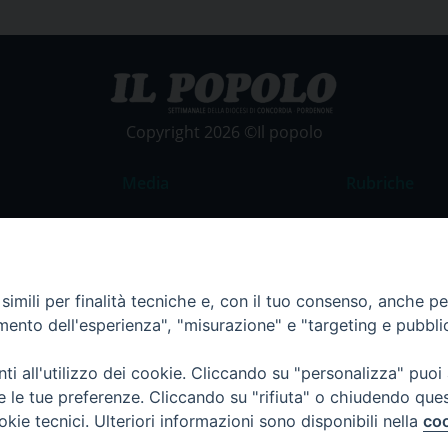
Copyright 2026 ©Il popolo
Media
Rubriche
Foto
Commento al
Video
La Parola del
Costume e So
imili per finalità tecniche e, con il tuo consenso, anche per 
amento dell'esperienza", "misurazione" e "targeting e pubbli
Apostolato de
Parrocchie
i all'utilizzo dei cookie. Cliccando su "personalizza" puoi
Regione FVG
re le tue preferenze. Cliccando su "rifiuta" o chiudendo que
okie tecnici. Ulteriori informazioni sono disponibili nella
coo