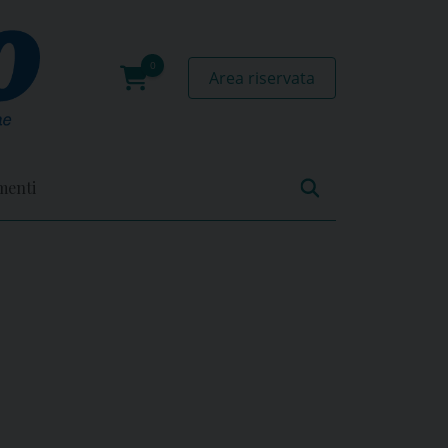
Area riservata
0
prodotti
menti