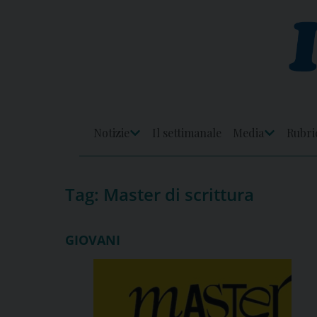
Skip
to
content
Notizie
Il settimanale
Media
Rubri
Apri
Apri
Menu
Menu
Tag:
Master di scrittura
GIOVANI