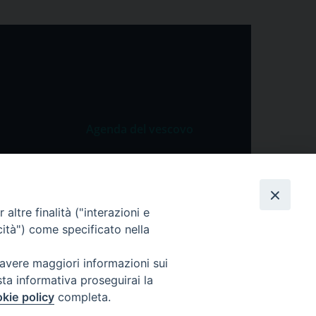
Agenda del vescovo
 Vangelo
Agenda del vescovo
 Papa
cietà
altre finalità ("interazioni e
cità") come specificato nella
lla Preghiera
 avere maggiori informazioni sui
sta informativa proseguirai la
kie policy
completa.