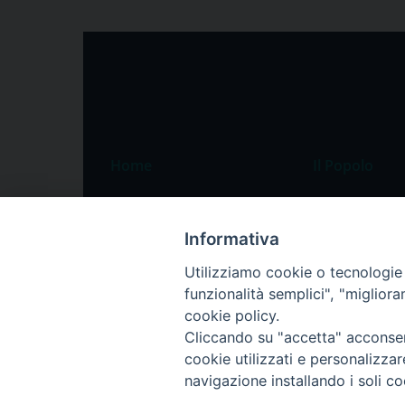
Home
Il Popolo
Speciali
Il settimanale
Pordenone
Chi siamo
Informativa
Portogruaro
La redazione
Utilizziamo cookie o tecnologie s
funzionalità semplici", "miglior
Friuli Occidentale
Pubblicità
cookie policy.
Veneto Orientale
Cliccando su "accetta" acconsent
Diocesi
cookie utilizzati e personalizza
navigazione installando i soli co