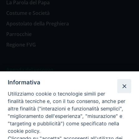
La Parola del Papa
Costume e Società
Apostolato della Preghiera
Parrocchie
Regione FVG
Agenda del vescovo
Informativa
Agenda del vescovo
Utilizziamo cookie o tecnologie simili per
finalità tecniche e, con il tuo consenso, anche per
altre finalità ("interazioni e funzionalità semplici",
"miglioramento dell'esperienza", "misurazione" e
Privacy Policy
Trasparenza
"targeting e pubblicità") come specificato nella
cookie policy.
Termini e Condizioni
Cliccando su "accetta" acconsenti all'utilizzo dei