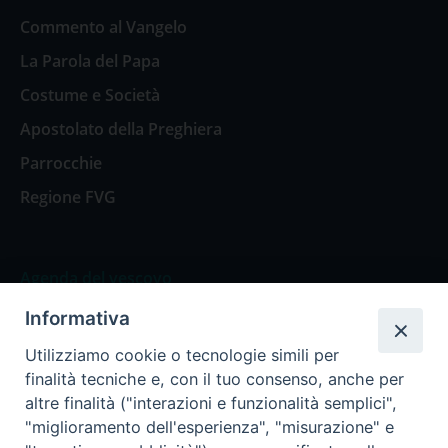
Commento al Vangelo
La Parola del Papa
Costume e Società
Apostolato della Preghiera
Parrocchie
Regione FVG
Agenda del vescovo
Informativa
Agenda del vescovo
Utilizziamo cookie o tecnologie simili per
finalità tecniche e, con il tuo consenso, anche per
altre finalità ("interazioni e funzionalità semplici",
"miglioramento dell'esperienza", "misurazione" e
Privacy Policy
Trasparenza