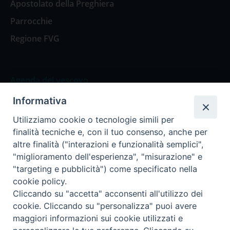
Apostolato della Preghiera
Parrocchie
Regione FVG
Agenda del vescovo
Informativa
Agenda del vescovo
Utilizziamo cookie o tecnologie simili per
finalità tecniche e, con il tuo consenso, anche per
altre finalità ("interazioni e funzionalità semplici",
"miglioramento dell'esperienza", "misurazione" e
Privacy Policy
Trasparenza
"targeting e pubblicità") come specificato nella
cookie policy.
Termini e Condizioni
Cliccando su "accetta" acconsenti all'utilizzo dei
cookie. Cliccando su "personalizza" puoi avere
maggiori informazioni sui cookie utilizzati e
Informativa per il trattamento dei dati personali