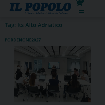
Skip
0
to
prodotti
content
Tag:
Its Alto Adriatico
PORDENONE2027