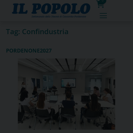
Skip
0
to
prodotti
content
Tag:
Confindustria
PORDENONE2027