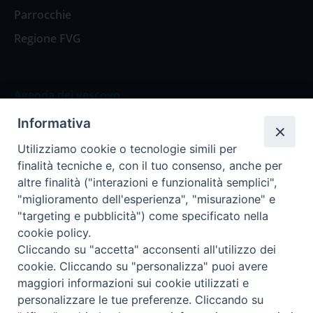
Parrocchie
Regione FVG
Agenda del vescovo
Informativa
Agenda del vescovo
Utilizziamo cookie o tecnologie simili per
finalità tecniche e, con il tuo consenso, anche per
altre finalità ("interazioni e funzionalità semplici",
"miglioramento dell'esperienza", "misurazione" e
Privacy Policy
Trasparenza
"targeting e pubblicità") come specificato nella
cookie policy.
Termini e Condizioni
Cliccando su "accetta" acconsenti all'utilizzo dei
cookie. Cliccando su "personalizza" puoi avere
maggiori informazioni sui cookie utilizzati e
Informativa per il trattamento dei dati personali
personalizzare le tue preferenze. Cliccando su