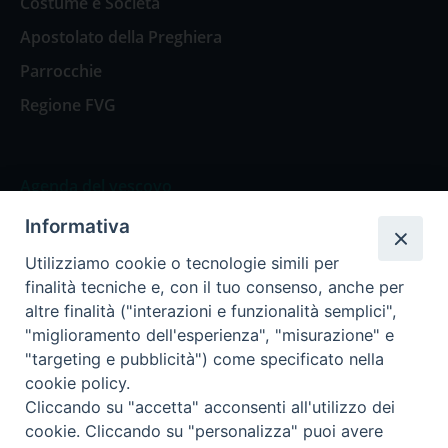
Costume e Società
Apostolato della Preghiera
Parrocchie
Regione FVG
Agenda del vescovo
Informativa
Agenda del vescovo
Utilizziamo cookie o tecnologie simili per
finalità tecniche e, con il tuo consenso, anche per
altre finalità ("interazioni e funzionalità semplici",
"miglioramento dell'esperienza", "misurazione" e
Privacy Policy
Trasparenza
"targeting e pubblicità") come specificato nella
cookie policy.
Termini e Condizioni
Cliccando su "accetta" acconsenti all'utilizzo dei
cookie. Cliccando su "personalizza" puoi avere