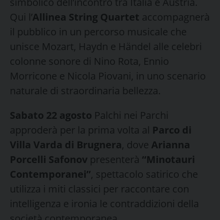
simbolico dell’incontro tra Italia e Austria.
Qui l’
Allinea String Quartet
accompagnerà
il pubblico in un percorso musicale che
unisce Mozart, Haydn e Händel alle celebri
colonne sonore di Nino Rota, Ennio
Morricone e Nicola Piovani, in uno scenario
naturale di straordinaria bellezza.
Sabato 22 agosto
Palchi nei Parchi
approderà per la prima volta al
Parco di
Villa Varda di Brugnera
, dove
Arianna
Porcelli Safonov
presenterà
“Minotauri
Contemporanei”
, spettacolo satirico che
utilizza i miti classici per raccontare con
intelligenza e ironia le contraddizioni della
società contemporanea.