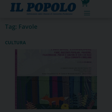
Skip
0
to
prodotti
content
Tag:
Favole
CULTURA