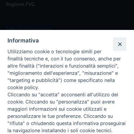
Regione FVG
Agenda del vescovo
Informativa
Agenda del vescovo
Utilizziamo cookie o tecnologie simili per
finalità tecniche e, con il tuo consenso, anche per
altre finalità ("interazioni e funzionalità semplici",
"miglioramento dell'esperienza", "misurazione" e
Privacy Policy
Trasparenza
"targeting e pubblicità") come specificato nella
cookie policy.
Termini e Condizioni
Cliccando su "accetta" acconsenti all'utilizzo dei
cookie. Cliccando su "personalizza" puoi avere
maggiori informazioni sui cookie utilizzati e
Informativa per il trattamento dei dati personali
personalizzare le tue preferenze. Cliccando su
"rifiuta" o chiudendo questa informativa proseguirai
la navigazione installando i soli cookie tecnici.
Cookie Policy