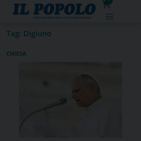
Skip
0
to
prodotti
content
Tag:
Digiuno
CHIESA