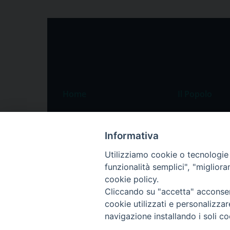
Home
Il Popolo
Speciali
Il settimanale
Pordenone
Chi siamo
Informativa
Portogruaro
La redazione
Utilizziamo cookie o tecnologie s
funzionalità semplici", "miglior
Friuli Occidentale
Pubblicità
cookie policy.
Veneto Orientale
Cliccando su "accetta" acconsent
Diocesi
cookie utilizzati e personalizza
navigazione installando i soli co