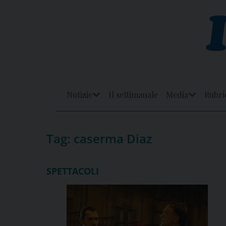
Skip
to
content
Notizie
Il settimanale
Media
Rubri
Apri
Apri
Menu
Menu
Tag:
caserma Diaz
SPETTACOLI