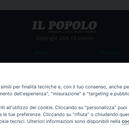
Copyright 2026 ©Il popolo
Media
Rubriche
Foto
Commento al
Video
La Parola del
Costume e So
imili per finalità tecniche e, con il tuo consenso, anche per 
amento dell'esperienza", "misurazione" e "targeting e pubbli
Apostolato de
Parrocchie
i all'utilizzo dei cookie. Cliccando su "personalizza" puoi
Regione FVG
re le tue preferenze. Cliccando su "rifiuta" o chiudendo que
okie tecnici. Ulteriori informazioni sono disponibili nella
coo