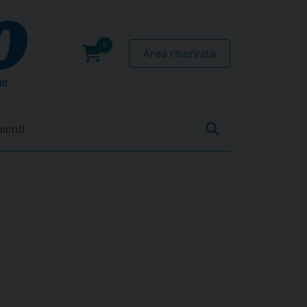
Area riservata
0
prodotti
menti