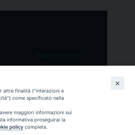
Agenda del vescovo
 Vangelo
Agenda del vescovo
 Papa
cietà
altre finalità ("interazioni e
cità") come specificato nella
lla Preghiera
 avere maggiori informazioni sui
sta informativa proseguirai la
kie policy
completa.