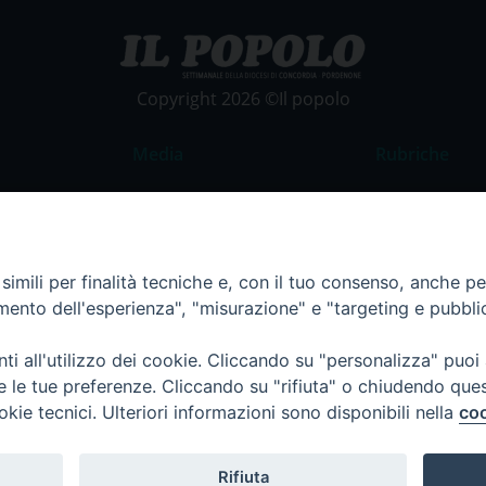
Copyright 2026 ©Il popolo
Media
Rubriche
Foto
Commento al
Video
La Parola del
Costume e So
imili per finalità tecniche e, con il tuo consenso, anche per 
amento dell'esperienza", "misurazione" e "targeting e pubbli
Apostolato de
Parrocchie
i all'utilizzo dei cookie. Cliccando su "personalizza" puoi
Regione FVG
re le tue preferenze. Cliccando su "rifiuta" o chiudendo que
okie tecnici. Ulteriori informazioni sono disponibili nella
coo
Rifiuta