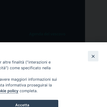
Agenda del vescovo
 Vangelo
Agenda del vescovo
 Papa
cietà
altre finalità ("interazioni e
cità") come specificato nella
lla Preghiera
 avere maggiori informazioni sui
sta informativa proseguirai la
kie policy
completa.
Accetta