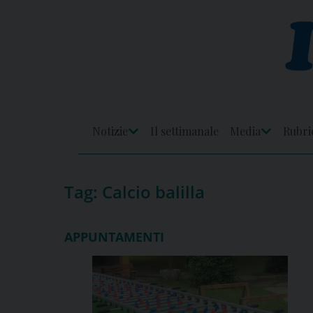
Skip
to
content
Notizie
Il settimanale
Media
Rubri
Apri
Apri
Menu
Menu
Tag:
Calcio balilla
APPUNTAMENTI