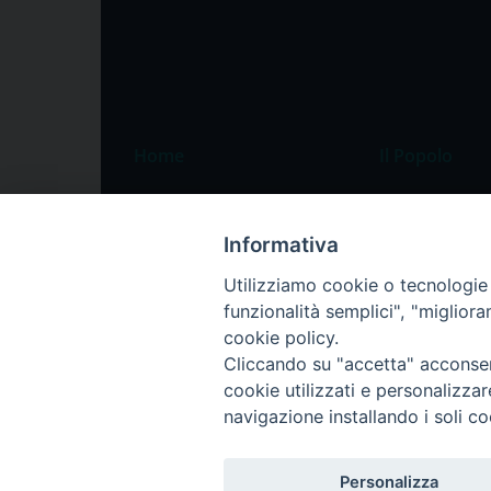
Home
Il Popolo
Speciali
Il settimanale
Pordenone
Chi siamo
Informativa
Portogruaro
La redazione
Utilizziamo cookie o tecnologie s
funzionalità semplici", "miglior
Friuli Occidentale
Pubblicità
cookie policy.
Veneto Orientale
Cliccando su "accetta" acconsent
Diocesi
cookie utilizzati e personalizza
navigazione installando i soli co
Personalizza