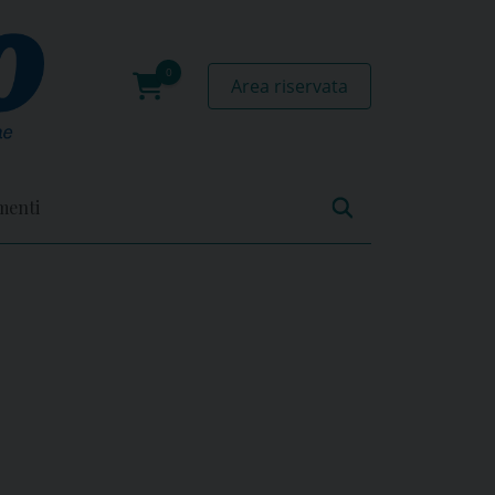
Area riservata
0
prodotti
menti