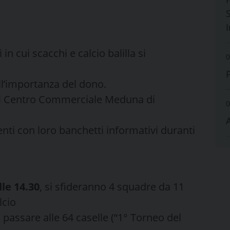
S
 in cui scacchi e calcio balilla si
0
ull’importanza del dono.
so il Centro Commerciale Meduna di
0
i con loro banchetti informativi duranti
lle 14.30
, si sfideranno 4 squadre da 11
lcio
i passare alle 64 caselle (“1° Torneo del