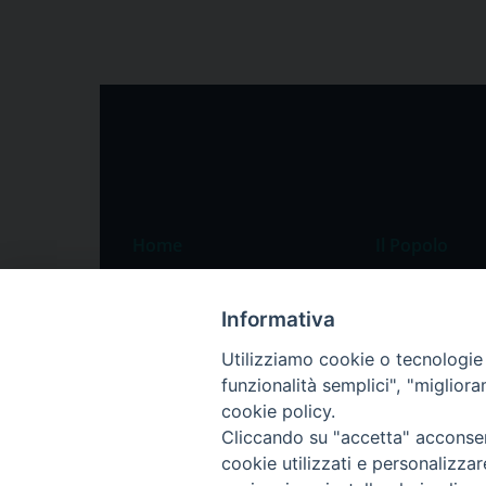
Home
Il Popolo
Speciali
Il settimanale
Informativa
Pordenone
Chi siamo
Utilizziamo cookie o tecnologie s
Portogruaro
La redazione
funzionalità semplici", "miglior
Friuli Occidentale
Pubblicità
cookie policy.
Veneto Orientale
Cliccando su "accetta" acconsent
cookie utilizzati e personalizza
Diocesi