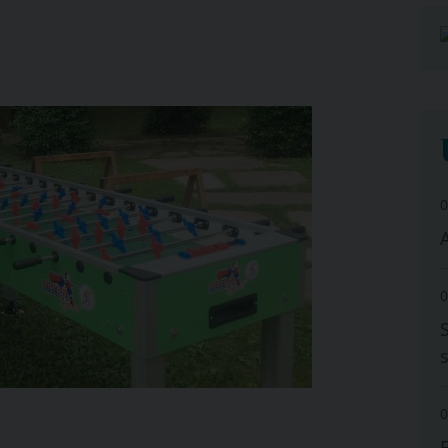
0
A
0
0