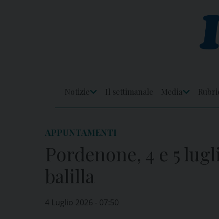
Skip
to
content
Notizie
Il settimanale
Media
Rubri
Apri
Apri
Menu
Menu
APPUNTAMENTI
Pordenone, 4 e 5 lugli
balilla
4 Luglio 2026 - 07:50