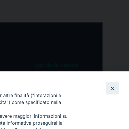
Agenda del vescovo
 Vangelo
Agenda del vescovo
 Papa
altre finalità ("interazioni e
cietà
cità") come specificato nella
lla Preghiera
 avere maggiori informazioni sui
sta informativa proseguirai la