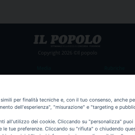
Copyright 2026 ©Il popolo
Media
Rubriche
Foto
Commento al
Video
La Parola del
imili per finalità tecniche e, con il tuo consenso, anche per 
Costume e So
amento dell'esperienza", "misurazione" e "targeting e pubbli
Apostolato de
Parrocchie
i all'utilizzo dei cookie. Cliccando su "personalizza" puoi
re le tue preferenze. Cliccando su "rifiuta" o chiudendo que
Regione FVG