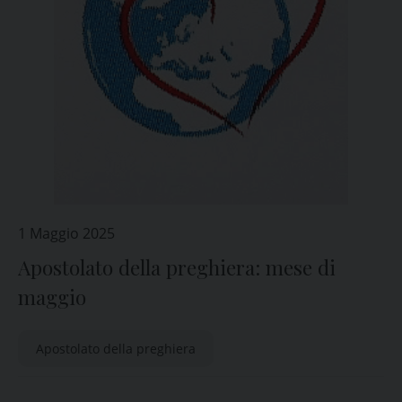
1 Maggio 2025
Apostolato della preghiera: mese di
maggio
Apostolato della preghiera