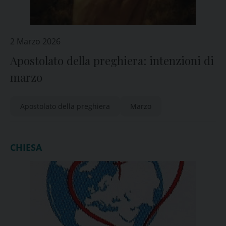
2 Marzo 2026
Apostolato della preghiera: intenzioni di
marzo
Apostolato della preghiera
Marzo
CHIESA