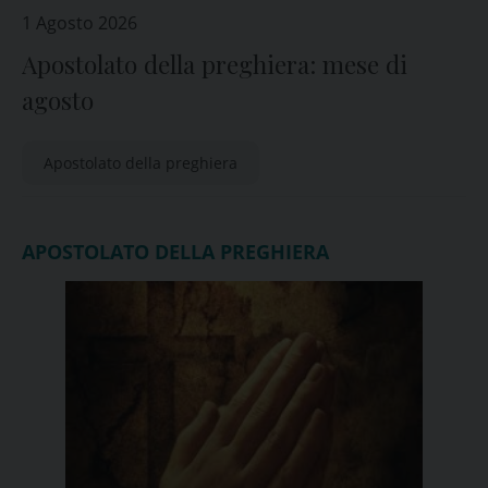
1 Agosto 2026
Apostolato della preghiera: mese di
agosto
Apostolato della preghiera
APOSTOLATO DELLA PREGHIERA