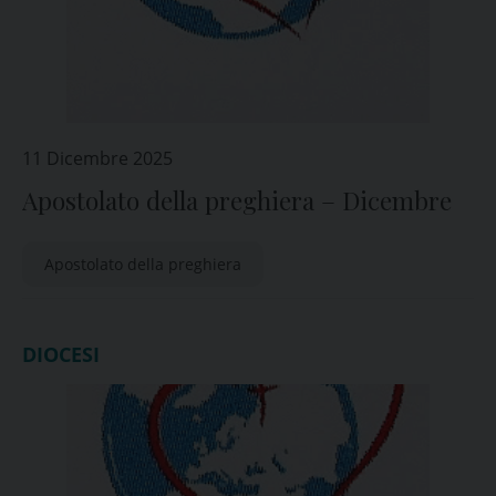
11 Dicembre 2025
Apostolato della preghiera – Dicembre
Apostolato della preghiera
DIOCESI