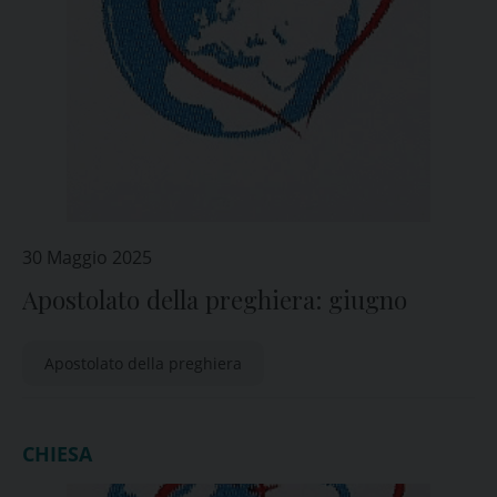
30 Maggio 2025
Apostolato della preghiera: giugno
Apostolato della preghiera
CHIESA