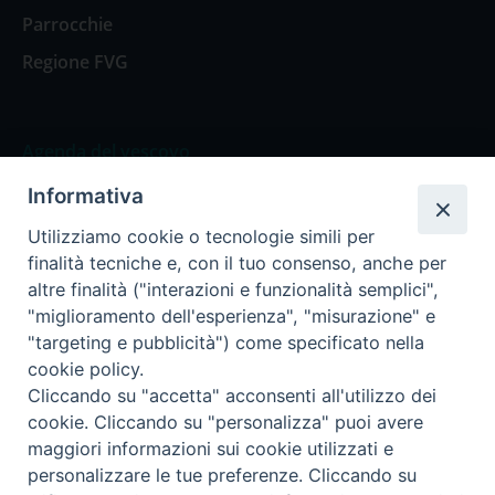
Parrocchie
Regione FVG
Agenda del vescovo
Informativa
Agenda del vescovo
Utilizziamo cookie o tecnologie simili per
finalità tecniche e, con il tuo consenso, anche per
altre finalità ("interazioni e funzionalità semplici",
"miglioramento dell'esperienza", "misurazione" e
Privacy Policy
Trasparenza
"targeting e pubblicità") come specificato nella
cookie policy.
Termini e Condizioni
Cliccando su "accetta" acconsenti all'utilizzo dei
cookie. Cliccando su "personalizza" puoi avere
maggiori informazioni sui cookie utilizzati e
Informativa per il trattamento dei dati personali
personalizzare le tue preferenze. Cliccando su