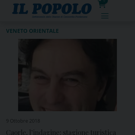
Skip
0
to
prodotti
content
VENETO ORIENTALE
9 Ottobre 2018
Caorle, l’indagine: stagione turistica