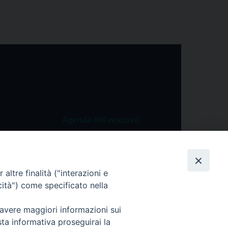
Agenda del vescovo
 Vangelo
Agenda del vescovo
 Papa
altre finalità ("interazioni e
cietà
cità") come specificato nella
lla Preghiera
 avere maggiori informazioni sui
sta informativa proseguirai la