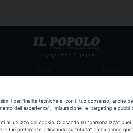
Copyright 2026 ©Il popolo
Media
Rubriche
Foto
Commento al
Video
La Parola del
imili per finalità tecniche e, con il tuo consenso, anche per 
Costume e So
amento dell'esperienza", "misurazione" e "targeting e pubbli
Apostolato de
Parrocchie
i all'utilizzo dei cookie. Cliccando su "personalizza" puoi
re le tue preferenze. Cliccando su "rifiuta" o chiudendo que
Regione FVG