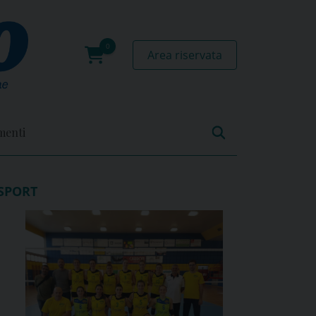
Area riservata
0
prodotti
menti
SPORT