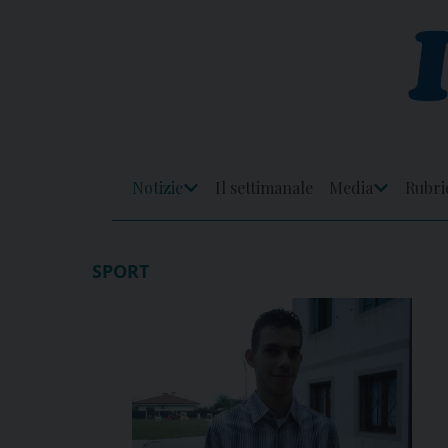
Skip
to
content
Notizie
Il settimanale
Media
Rubri
Apri
Apri
Menu
Menu
SPORT