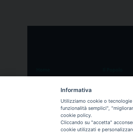
Home
Il Popolo
Speciali
Il settimanale
Informativa
Pordenone
Chi siamo
Utilizziamo cookie o tecnologie s
Portogruaro
La redazione
funzionalità semplici", "miglior
Friuli Occidentale
Pubblicità
cookie policy.
Veneto Orientale
Cliccando su "accetta" acconsent
cookie utilizzati e personalizza
Diocesi