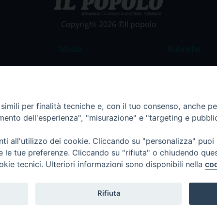
Copyright 2026 ©Il popolo
Media
Rubriche
Foto
Commento al
Video
La Parola del
Costume e So
imili per finalità tecniche e, con il tuo consenso, anche per 
amento dell'esperienza", "misurazione" e "targeting e pubbli
Apostolato de
Parrocchie
i all'utilizzo dei cookie. Cliccando su "personalizza" puoi
Regione FVG
re le tue preferenze. Cliccando su "rifiuta" o chiudendo que
okie tecnici. Ulteriori informazioni sono disponibili nella
coo
Rifiuta
Termini e Condizioni
Informativa per il trattamento d