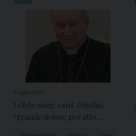
CHIESA
2 Luglio 2026
Lefebvriani: card. Parolin,
“grande dolore per atto
scismatico”, “spero si possa
Cardinale Parolin
Lefevriani
Scisma