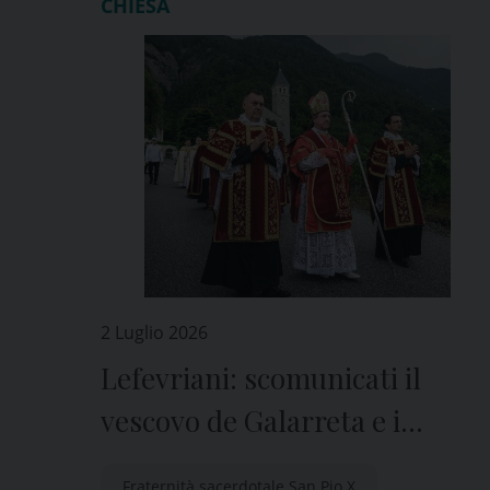
CHIESA
2 Luglio 2026
Lefevriani: scomunicati il
vescovo de Galarreta e i
quattro sacerdoti consacrati
Fraternità sacerdotale San Pio X