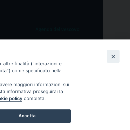
Agenda del vescovo
 Vangelo
Agenda del vescovo
 Papa
cietà
altre finalità ("interazioni e
cità") come specificato nella
lla Preghiera
 avere maggiori informazioni sui
sta informativa proseguirai la
kie policy
completa.
Accetta
ei dati personali
Cookie Policy
Preferenze Cookie