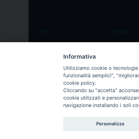
Home
Il Popolo
Speciali
Il settimanale
Pordenone
Chi siamo
Informativa
Portogruaro
La redazione
Utilizziamo cookie o tecnologie s
funzionalità semplici", "miglior
Friuli Occidentale
Pubblicità
cookie policy.
Veneto Orientale
Cliccando su "accetta" acconsent
Diocesi
cookie utilizzati e personalizza
navigazione installando i soli co
Personalizza
Privacy Policy
Trasparenza