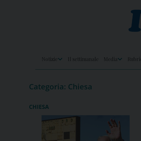
Skip
to
content
Notizie
Il settimanale
Media
Rubri
Apri
Apri
Menu
Menu
Categoria:
Chiesa
CHIESA