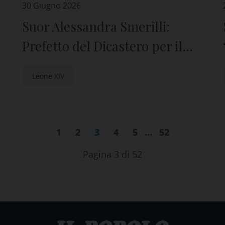
30 Giugno 2026
Suor Alessandra Smerilli:
Prefetto del Dicastero per il
servizio dello sviluppo umano
Leone XIV
integrale
1
2
3
4
5
…
52
Pagina 3 di 52