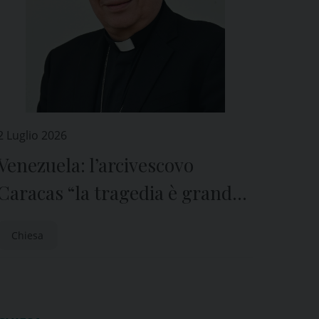
2 Luglio 2026
Venezuela: l’arcivescovo
Caracas “la tragedia è grande.
Oggi la Chiesa è ferita, ma in
Chiesa
prima linea”