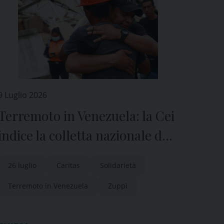
9 Luglio 2026
Terremoto in Venezuela: la Cei
indice la colletta nazionale del
26 luglio. Zuppi, “concreta
26 luglio
Caritas
Solidarietà
solidarietà”
Terremoto in Venezuela
Zuppi