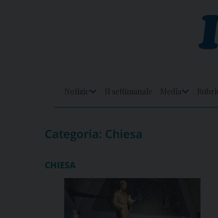
Skip
to
content
Notizie
Il settimanale
Media
Rubri
Apri
Apri
Menu
Menu
Categoria:
Chiesa
CHIESA