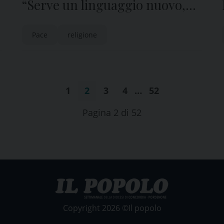
“Serve un linguaggio nuovo,
un impegno comune delle
Pace
religione
religioni per la pace”
1
2
3
4
…
52
Pagina 2 di 52
Copyright 2026 ©Il popolo