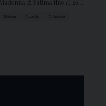
Madonna di Fatima fino al 26
luglio, anche a Cesarolo e
Bibione
Cesarolo
Corbolone
Corbolone