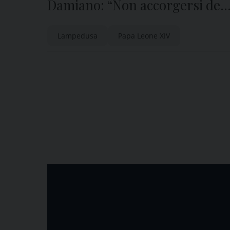
Damiano: “Non accorgersi dei
migranti è tradire il Vangelo”
Lampedusa
Papa Leone XIV