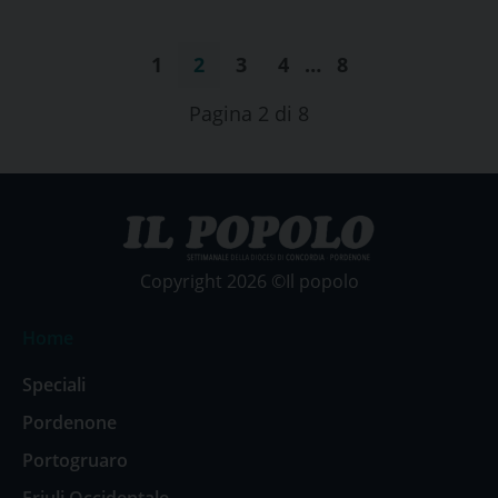
1
2
3
4
…
8
Pagina 2 di 8
Copyright 2026 ©Il popolo
Home
Speciali
Pordenone
Portogruaro