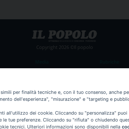
Copyright 2026 ©Il popolo
Media
Rubriche
Foto
Commento al
Video
La Parola del
imili per finalità tecniche e, con il tuo consenso, anche per 
Costume e So
amento dell'esperienza", "misurazione" e "targeting e pubbli
Apostolato de
Parrocchie
i all'utilizzo dei cookie. Cliccando su "personalizza" puoi
re le tue preferenze. Cliccando su "rifiuta" o chiudendo que
Regione FVG
okie tecnici. Ulteriori informazioni sono disponibili nella
coo