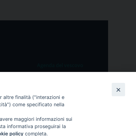
Agenda del vescovo
 Vangelo
Agenda del vescovo
 Papa
altre finalità ("interazioni e
cietà
cità") come specificato nella
lla Preghiera
 avere maggiori informazioni sui
sta informativa proseguirai la
kie policy
completa.