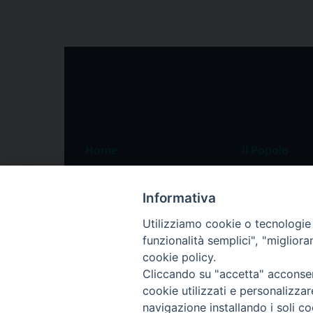
Home
Il Popolo
Speciali
Il settimanale
Informativa
Pordenone
Chi siamo
Utilizziamo cookie o tecnologie s
Portogruaro
La redazione
funzionalità semplici", "miglior
Friuli Occidentale
Pubblicità
cookie policy.
Veneto Orientale
Cliccando su "accetta" acconsent
cookie utilizzati e personalizza
Diocesi
navigazione installando i soli co