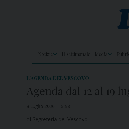
Skip
to
content
Notizie
Il settimanale
Media
Rubri
Apri
Apri
Menu
Menu
L'AGENDA DEL VESCOVO
Agenda dal 12 al 19 lu
8 Luglio 2026 - 15:58
di
Segreteria del Vescovo