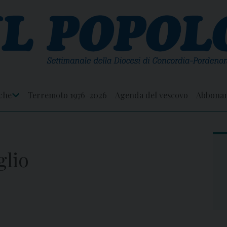
che
Terremoto 1976-2026
Agenda del vescovo
Abbona
Apri
Menu
glio