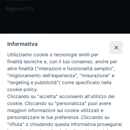
Regione FVG
Agenda del vescovo
Informativa
Agenda del vescovo
Utilizziamo cookie o tecnologie simili per
finalità tecniche e, con il tuo consenso, anche per
altre finalità ("interazioni e funzionalità semplici",
"miglioramento dell'esperienza", "misurazione" e
Privacy Policy
Trasparenza
"targeting e pubblicità") come specificato nella
cookie policy.
Termini e Condizioni
Cliccando su "accetta" acconsenti all'utilizzo dei
cookie. Cliccando su "personalizza" puoi avere
maggiori informazioni sui cookie utilizzati e
Informativa per il trattamento dei dati personali
personalizzare le tue preferenze. Cliccando su
"rifiuta" o chiudendo questa informativa proseguirai