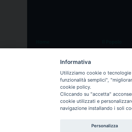
Home
Il Popolo
Speciali
Il settimanale
Informativa
Pordenone
Chi siamo
Utilizziamo cookie o tecnologie s
Portogruaro
La redazione
funzionalità semplici", "miglior
Friuli Occidentale
Pubblicità
cookie policy.
Veneto Orientale
Cliccando su "accetta" acconsent
cookie utilizzati e personalizza
Diocesi
navigazione installando i soli co
Personalizza