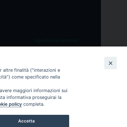
Agenda del vescovo
 Vangelo
Agenda del vescovo
 Papa
altre finalità ("interazioni e
cietà
cità") come specificato nella
lla Preghiera
 avere maggiori informazioni sui
sta informativa proseguirai la
kie policy
completa.
Accetta