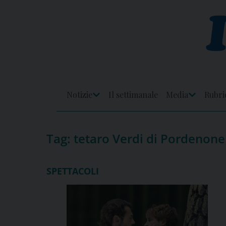
Skip
to
content
Notizie
Il settimanale
Media
Rubri
Apri
Apri
Menu
Menu
Tag:
tetaro Verdi di Pordenone
SPETTACOLI