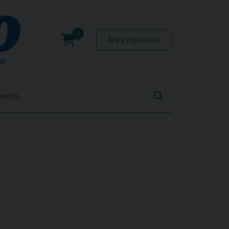
Area riservata
0
prodotti
menti