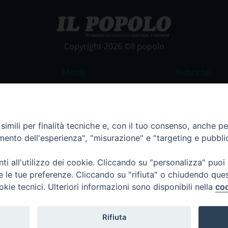
Copyright 2026 ©Il popolo
Media
Rubriche
Foto
Commento al
Video
La Parola del
imili per finalità tecniche e, con il tuo consenso, anche per 
Costume e So
amento dell'esperienza", "misurazione" e "targeting e pubbli
Apostolato de
Parrocchie
i all'utilizzo dei cookie. Cliccando su "personalizza" puoi
re le tue preferenze. Cliccando su "rifiuta" o chiudendo que
Regione FVG
okie tecnici. Ulteriori informazioni sono disponibili nella
coo
Rifiuta