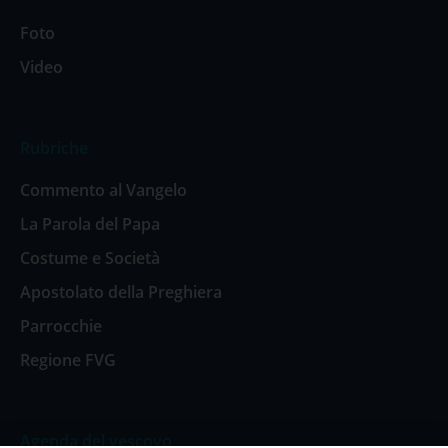
Foto
Video
Rubriche
Commento al Vangelo
La Parola del Papa
Costume e Società
Apostolato della Preghiera
Parrocchie
Regione FVG
Agenda del vescovo