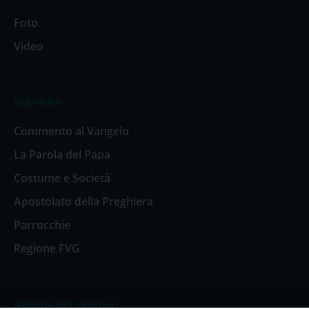
Foto
Video
Rubriche
Commento al Vangelo
La Parola del Papa
Costume e Società
Apostolato della Preghiera
Parrocchie
Regione FVG
Agenda del vescovo