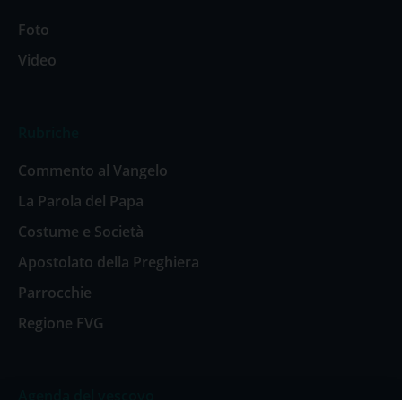
Foto
Video
Rubriche
Commento al Vangelo
La Parola del Papa
Costume e Società
Apostolato della Preghiera
Parrocchie
Regione FVG
Agenda del vescovo