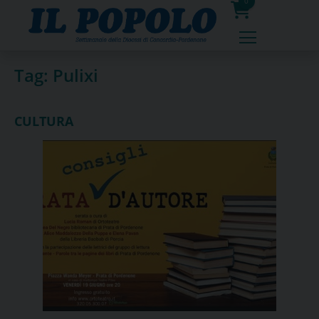
Skip
0
to
prodotti
content
Tag:
Pulixi
CULTURA