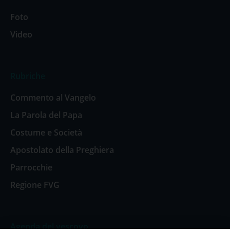
Foto
Video
Rubriche
Commento al Vangelo
La Parola del Papa
Costume e Società
Apostolato della Preghiera
Parrocchie
Regione FVG
Agenda del vescovo