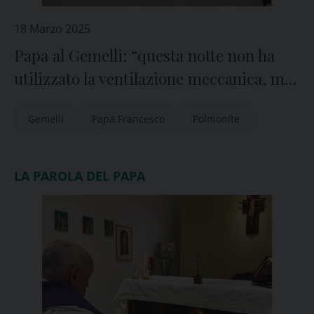
18 Marzo 2025
Papa al Gemelli: “questa notte non ha
utilizzato la ventilazione meccanica, ma
gli alti flussi”, “situazione resta stabile
Gemelli
Papa Francesco
Polmonite
ma in un quadro complesso”
LA PAROLA DEL PAPA