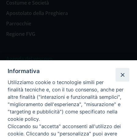
Costume e Società
Apostolato della Preghiera
Parrocchie
Regione FVG
Agenda del vescovo
Informativa
Agenda del vescovo
Utilizziamo cookie o tecnologie simili per
finalità tecniche e, con il tuo consenso, anche per
altre finalità ("interazioni e funzionalità semplici",
"miglioramento dell'esperienza", "misurazione" e
Privacy Policy
Trasparenza
"targeting e pubblicità") come specificato nella
cookie policy.
Termini e Condizioni
Cliccando su "accetta" acconsenti all'utilizzo dei
cookie. Cliccando su "personalizza" puoi avere