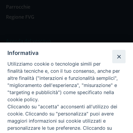
Parrocchie
Regione FVG
Agenda del vescovo
Informativa
Agenda del vescovo
Utilizziamo cookie o tecnologie simili per
finalità tecniche e, con il tuo consenso, anche per
altre finalità ("interazioni e funzionalità semplici",
"miglioramento dell'esperienza", "misurazione" e
Privacy Policy
Trasparenza
"targeting e pubblicità") come specificato nella
cookie policy.
Termini e Condizioni
Cliccando su "accetta" acconsenti all'utilizzo dei
cookie. Cliccando su "personalizza" puoi avere
maggiori informazioni sui cookie utilizzati e
Informativa per il trattamento dei dati personali
personalizzare le tue preferenze. Cliccando su