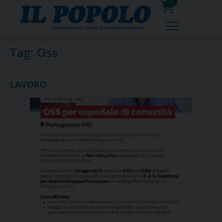
Skip
0
to
prodotti
content
Tag:
Oss
LAVORO