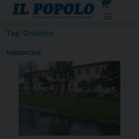
Skip
0
to
prodotti
content
Tag:
Oratorio
PARROCCHIE