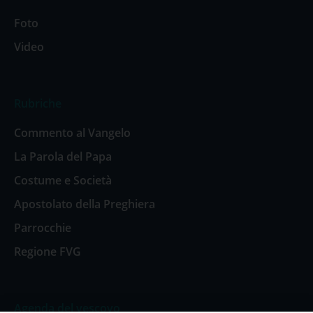
Foto
Video
Rubriche
Commento al Vangelo
La Parola del Papa
Costume e Società
Apostolato della Preghiera
Parrocchie
Regione FVG
Agenda del vescovo