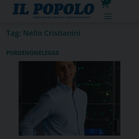
Skip
0
to
prodotti
content
Tag:
Nello Cristianini
PORDENONELEGGE