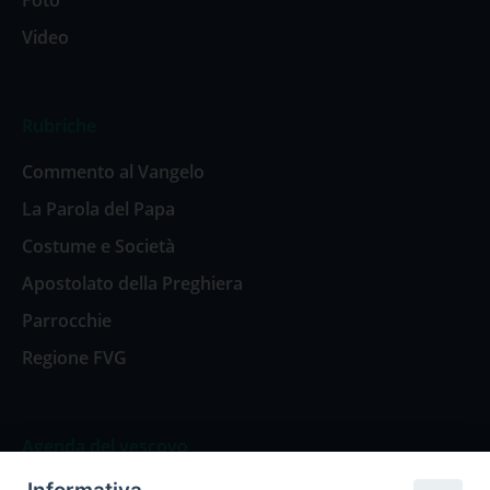
Foto
Video
Rubriche
Commento al Vangelo
La Parola del Papa
Costume e Società
Apostolato della Preghiera
Parrocchie
Regione FVG
Agenda del vescovo