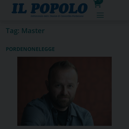
Skip
0
to
prodotti
content
Tag:
Master
PORDENONELEGGE